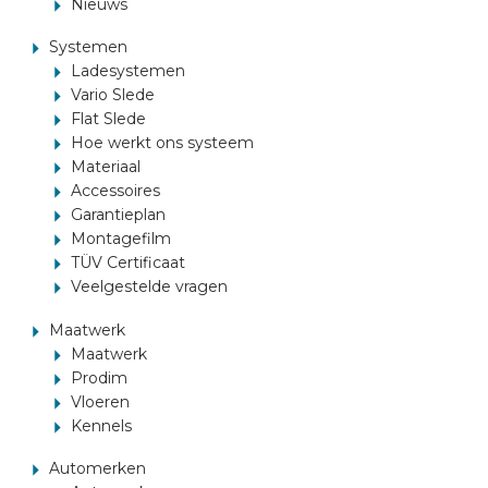
Nieuws
AUTOMERKEN
Systemen
Ladesystemen
Vario Slede
CONTACT
Flat Slede
Hoe werkt ons systeem
Materiaal
VOERTUIG INRICHTEN
Accessoires
Garantieplan
Montagefilm
NL
TÜV Certificaat
Veelgestelde vragen
Maatwerk
Maatwerk
Prodim
Vloeren
Kennels
Automerken