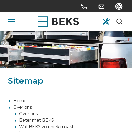
Sla
links
over
Spring
Navigatie
naar
de
HOME
inhoud
Spring
naar
OVER ONS
navigatie
Sitemap
SYSTEMEN
MAATWERK
Home
Over ons
Over ons
SECTOREN
Beter met BEKS
Wat BEKS zo uniek maakt