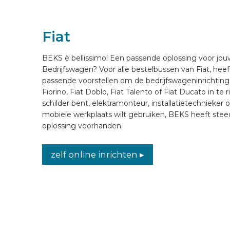
VOERTUIG INRICHTEN
Fiat
NL
BEKS è bellissimo! Een passende oplossing voor jou
Bedrijfswagen? Voor alle bestelbussen van Fiat, hee
passende voorstellen om de bedrijfswageninrichting
Fiorino, Fiat Doblo, Fiat Talento of Fiat Ducato in te r
schilder bent, elektramonteur, installatietechnieker o
mobiele werkplaats wilt gebruiken, BEKS heeft ste
oplossing voorhanden.
zelf online inrichten ▸