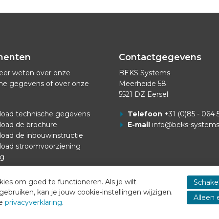
menten
Contactgegevens
eer weten over onze
BEKS Systems
he gegevens of over onze
Meerheide 58
5521 DZ Eersel
oad technische gegevens
Telefoon
+31 (0)85 - 064 
oad de brochure
E-mail
info@beks-system
oad de inbouwinstructie
oad stroomvoorziening
ng
es om goed te functioneren. Als je wilt
Schakel
ruiken, kan je jouw cookie-instellingen wijzigen.
Alleen 
ze
privacyverklaring
.