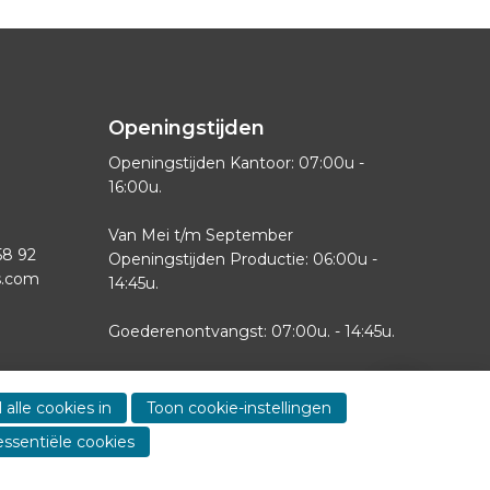
Openingstijden
Openingstijden Kantoor: 07:00u -
16:00u.
Van Mei t/m September
58 92
Openingstijden Productie: 06:00u -
s.com
14:45u.
Goederenontvangst: 07:00u. - 14:45u.
Zaterdag-Zondag gesloten
Show
contact
 alle cookies in
Toon cookie-instellingen
informa
essentiële cookies