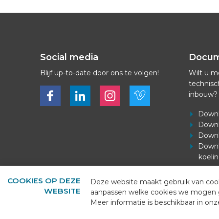
Social media
Docu
Blijf up-to-date door ons te volgen!
Wilt u m
technisc
Bekijk ons op Facebook
Bekijk ons op LinkedIn
Bekijk ons op LinkedIn
Bekijk ons op Vimeo
inbouw?
Downl
Downl
Downl
Downl
koeli
COOKIES OP DEZE
Deze website maakt gebruik van cooki
WEBSITE
aanpassen welke cookies we mogen geb
Meer informatie is beschikbaar in on