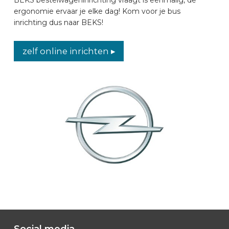
ergonomie ervaar je elke dag! Kom voor je bus
AUTOMERKEN
inrichting dus naar BEKS!
CONTACT
zelf online inrichten ▸
VOERTUIG INRICHTEN
NL