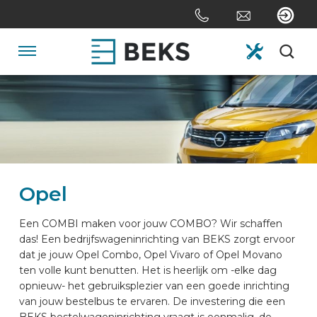
Sla
links
over
Spring
Navigatie
naar
de
HOME
inhoud
Spring
naar
OVER ONS
navigatie
Opel
SYSTEMEN
Een COMBI maken voor jouw COMBO? Wir schaffen
das! Een bedrijfswageninrichting van BEKS zorgt ervoor
MAATWERK
dat je jouw Opel Combo, Opel Vivaro of Opel Movano
ten volle kunt benutten. Het is heerlijk om -elke dag
opnieuw- het gebruiksplezier van een goede inrichting
SECTOREN
van jouw bestelbus te ervaren. De investering die een
BEKS bestelwageninrichting vraagt is eenmalig, de