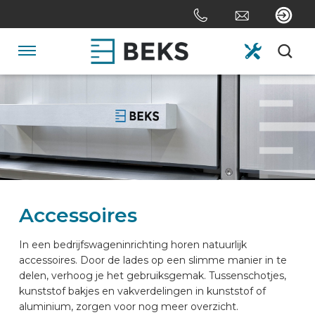
Sla
links
over
Spring
Navigatie
naar
de
HOME
inhoud
Spring
naar
OVER ONS
navigatie
SYSTEMEN
Accessoires
MAATWERK
In een bedrijfswageninrichting horen natuurlijk
accessoires. Door de lades op een slimme manier in te
delen, verhoog je het gebruiksgemak. Tussenschotjes,
SECTOREN
kunststof bakjes en vakverdelingen in kunststof of
aluminium, zorgen voor nog meer overzicht.