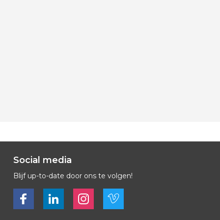
Social media
Blijf up-to-date door ons te volgen!
Bekijk ons op Facebook
Bekijk ons op LinkedIn
Bekijk ons op LinkedIn
Bekijk ons op Vimeo