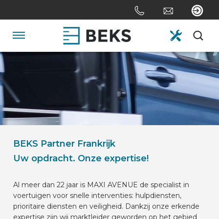
Sla
links
over
Spring
Navigatie
naar
de
HOME
inhoud
Spring
naar
OVER ONS
navigatie
SYSTEMEN
BEKS Partner Frankrijk
Uw opdracht. Onze expertise!
MAATWERK
Al meer dan 22 jaar is MAXI AVENUE de specialist in
voertuigen voor snelle interventies: hulpdiensten,
SECTOREN
prioritaire diensten en veiligheid. Dankzij onze erkende
expertise zijn wij marktleider geworden op het gebied