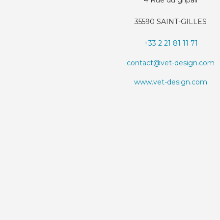
4 Rue du gripail
35590 SAINT-GILLES
+33 2 21 81 11 71
contact@vet-design.com
www.vet-design.com