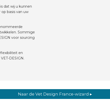
is dat wij u kunnen
r op basis van uw
erenommeerde
ntwikkelen. Sommige
ESIGN voor sourcing
exibiliteit en
n VET-DESIGN.
Naar de Vet Design France-wizard ▸