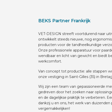
VOERTUIG INRICHTEN
BEKS Partner Frankrijk
NL
VET-DESIGN streeft voortdurend naar ui
ontwikkelt steeds nieuwe, nog ergonomisc
producten voor de tandheelkundige verzo
Onze professionele apparatuur voor paar
wendbaar en licht van gewicht en biedt 
werkcomfort.
​Van concept tot productie: alle stappen 
onze vestiging in Saint-Gilles (35) in Breta
Wij zijn een team van gepassioneerde m
gedreven door het zoeken naar oplossing
en de dagelijkse praktijk te verbeteren. E
dankzij u en ons, het werk van duizenden 
vergemakkelijken!