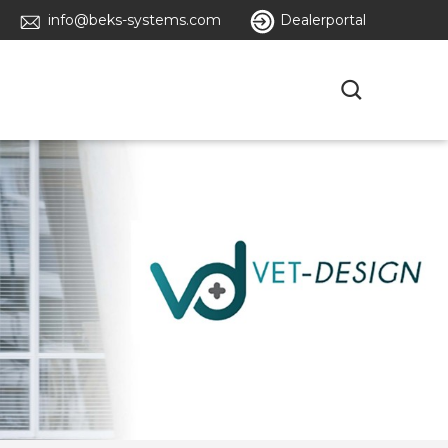
info@beks-systems.com
Dealerportal