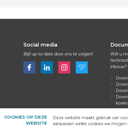
Social media
Docu
Blijf up-to-date door ons te volgen!
Wilt u m
technisc
Bekijk ons op Facebook
Bekijk ons op LinkedIn
Bekijk ons op LinkedIn
Bekijk ons op Vimeo
inbouw?
Downl
Downl
Downl
Downl
koeli
COOKIES OP DEZE
Deze website maakt gebruik van cooki
WEBSITE
aanpassen welke cookies we mogen geb