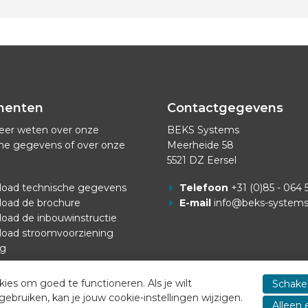
menten
Contactgegevens
eer weten over onze
BEKS Systems
he gegevens of over onze
Meerheide 58
5521 DZ Eersel
oad technische gegevens
Telefoon
+31 (0)85 - 064 
oad de brochure
E-mail
info@beks-system
oad de inbouwinstructie
oad stroomvoorziening
ng
es om goed te functioneren. Als je wilt
Schakel
ruiken, kan je jouw cookie-instellingen wijzigen.
Alleen 