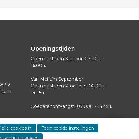
Openingstijden
Openingstijden Kantoor: 07:00u -
16:00u.
Van Mei t/m September
58 92
Openingstijden Productie: 06:00u -
s.com
14:45u.
Goederenontvangst: 07:00u. - 14:45u.
Zaterdag-Zondag gesloten
Show
contact
 alle cookies in
Toon cookie-instellingen
informa
essentiële cookies