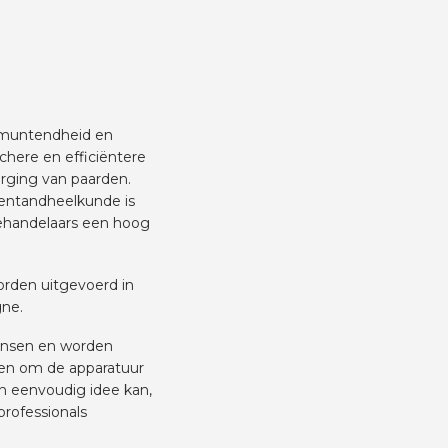
tmuntendheid en
here en efficiëntere
rging van paarden.
dentandheelkunde is
behandelaars een hoog
worden uitgevoerd in
gne.
ensen en worden
en om de apparatuur
en eenvoudig idee kan,
professionals