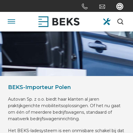
Sla
links
over
Spring
Navigatie
naar
de
HOME
inhoud
Spring
naar
OVER ONS
navigatie
SYSTEMEN
BEKS-Importeur Polen
Autovan Sp. z o.o. biedt haar klanten al jaren
MAATWERK
praktijkgerichte mobiliteitsoplossingen. Of het nu gaat
om één of meerdere bedrijfswagens, standaard of
maatwerk bedrijfswageninrichting.
SECTOREN
Het BEKS-ladesysteem is een onmisbare schakel bij dat