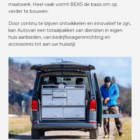
maatwerk. Heel vaak vormt BEKS de basis om op
AUTOMERKEN
verder te bouwen.
Door continu te blijven ontwikkelen en innovatief te zijn,
CONTACT
kan Autovan een totaalpakket van diensten in eigen
huis aanbieden, van bedrijfswageninrichting en
accessoires tot aan uw huisstijl.
VOERTUIG INRICHTEN
NL