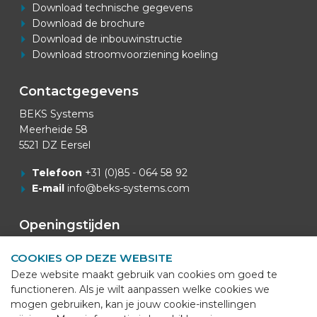
Download technische gegevens
Download de brochure
Download de inbouwinstructie
Download stroomvoorziening koeling
Contactgegevens
BEKS Systems
Meerheide 58
5521 DZ Eersel
Telefoon
+31 (0)85 - 064 58 92
E-mail
info@beks-systems.com
Openingstijden
Openingstijden Kantoor: 07:00u - 16:00u.
COOKIES OP DEZE WEBSITE
Deze website maakt gebruik van cookies om goed te
Van Mei t/m September
functioneren. Als je wilt aanpassen welke cookies we
Openingstijden Productie: 06:00u - 14:45u.
mogen gebruiken, kan je jouw cookie-instellingen