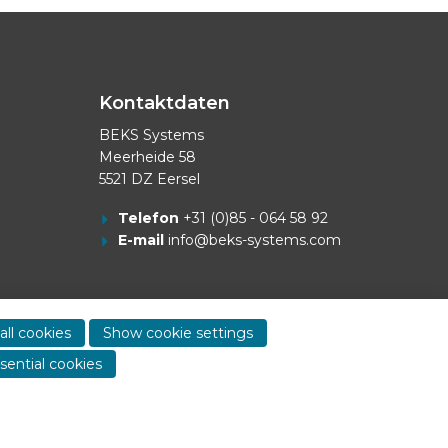
Kontaktdaten
BEKS Systems
Meerheide 58
5521 DZ Eersel
Telefon
+31 (0)85 - 064 58 92
E-mail
info@beks-systems.com
Show
all cookies
Show cookie settings
contact
sential cookies
informa
Dealer login
-
Privacy statement