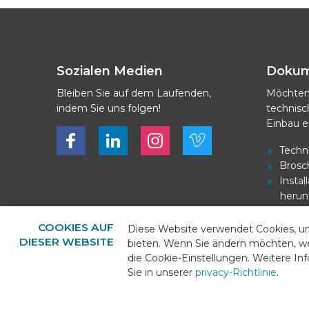
Sozialen Medien
Doku
Bleiben Sie auf dem Laufenden,
Möchten
indem Sie uns folgen!
technis
Einbau e
Bekijk ons op Facebook
Bekijk ons op LinkedIn
Bekijk ons op LinkedIn
Bekijk ons op Vimeo
Techn
Brosc
Insta
herun
Strom
herun
COOKIES AUF
Diese Website verwendet Cookies, u
DIESER WEBSITE
bieten. Wenn Sie ändern möchten, w
die Cookie-Einstellungen. Weitere I
Sie in unserer
privacy-Richtlinie
.
© 2026 - BEKS Systems
Sitemap