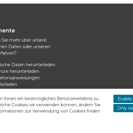
mente
 Sie mehr über unsere
chen Daten oder unseren
rfahren?
ische Daten herunterladen
hüre herunterladen
llationsanweisungen
terladen
versorgung Kühlung
terladen
m Ihnen ein bestmögliches Benutzererlebnis zu
Enable 
elche Cookies wir verwenden können, ändern Sie
Only es
nformationen zur Verwendung von Cookies finden