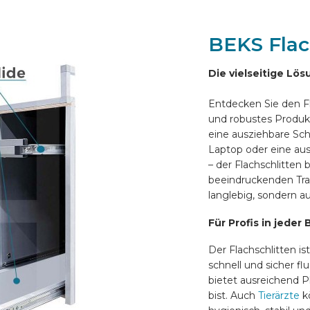
BEKS Flac
Die vielseitige Lö
Entdecken Sie den Fl
und robustes Produkt
eine ausziehbare Schr
Laptop oder eine au
– der Flachschlitten 
beeindruckenden Trag
langlebig, sondern au
Für Profis in jeder
Der Flachschlitten ist
schnell und sicher f
bietet ausreichend Pl
bist. Auch
Tierärzte
kö