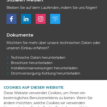
Sozialen Medien
Bleiben Sie auf dem Laufenden, indem Sie uns folgen!
Bekijk ons op Facebook
Bekijk ons op LinkedIn
Bekijk ons op LinkedIn
Bekijk ons op Vimeo
Dokumente
Möchten Sie mehr über unsere technischen Daten oder
unseren Einbau erfahren?
Technische Daten herunterladen
Broschüre herunterladen
Installationsanweisungen herunterladen
Stromversorgung Kühlung herunterladen
COOKIES AUF DIESER WEBSITE
Kontaktdaten
Diese Website verwendet Cookies, um Ihnen ein
bestmögliches Benutzererlebnis zu bieten. Wenn Sie
BEKS Systems
ändern möchten, welche Cookies wir verwenden
Meerheide 58