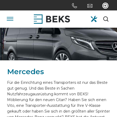
Skip
links
Jump
to
Navigation
the
content
HOME
Jump
to
the
ÜBER UNS
navigation
Mercedes
SYSTEME
Für die Einrichtung eines Transporters ist nur das Beste
gut genug. Und das Beste in Sachen
ANPASSUNG
Nutzfahrzeugausrüstung kommt von BEKS!
Möblierung für den neuen Citan? Haben Sie sich einen
Vito, eine Transporter-Ausstattung für Ihre V-Klasse
SEKTOREN
gekauft oder haben Sie sich in den größten aller Sprinter
von Mercedes-Benz verguckt? BEKS hat die Antwort