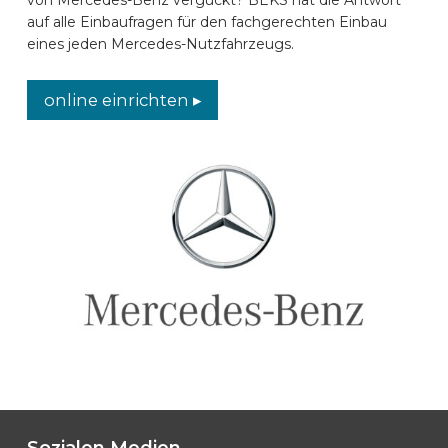
auf alle Einbaufragen für den fachgerechten Einbau
AUTOMARKEN
eines jeden Mercedes-Nutzfahrzeugs.
KONTAKT
online einrichten ▸
ONLINE EINRICHTEN
DE