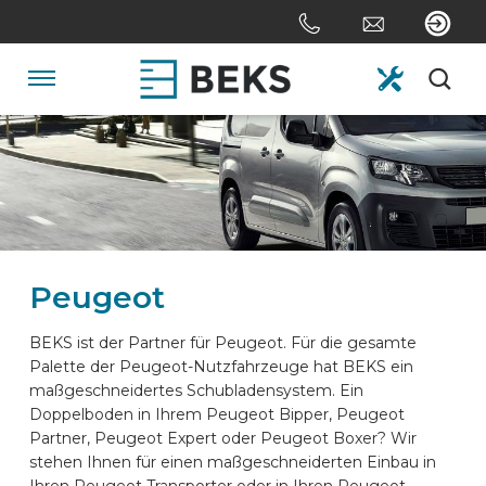
Skip
links
Jump
to
Navigation
the
content
HOME
Jump
to
the
ÜBER UNS
navigation
Peugeot
SYSTEME
BEKS ist der Partner für Peugeot. Für die gesamte
Palette der Peugeot-Nutzfahrzeuge hat BEKS ein
ANPASSUNG
maßgeschneidertes Schubladensystem. Ein
Doppelboden in Ihrem Peugeot Bipper, Peugeot
Partner, Peugeot Expert oder Peugeot Boxer? Wir
SEKTOREN
stehen Ihnen für einen maßgeschneiderten Einbau in
Ihren Peugeot Transporter oder in Ihren Peugeot