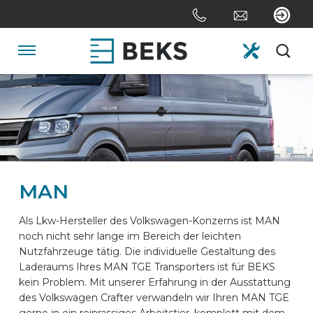
Skip
links
Jump
to
Navigation
the
content
HOME
Jump
to
the
ÜBER UNS
navigation
MAN
SYSTEME
Als Lkw-Hersteller des Volkswagen-Konzerns ist MAN
noch nicht sehr lange im Bereich der leichten
ANPASSUNG
Nutzfahrzeuge tätig. Die individuelle Gestaltung des
Laderaums Ihres MAN TGE Transporters ist für BEKS
kein Problem. Mit unserer Erfahrung in der Ausstattung
SEKTOREN
des Volkswagen Crafter verwandeln wir Ihren MAN TGE
gerne in ein reinrassiges Arbeitstier, komplett mit dem