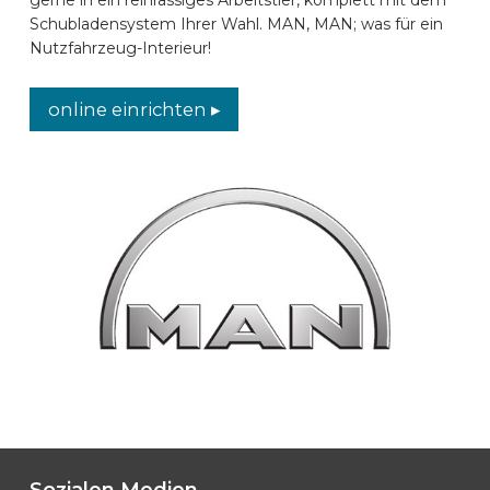
Schubladensystem Ihrer Wahl. MAN, MAN; was für ein
AUTOMARKEN
Nutzfahrzeug-Interieur!
KONTAKT
online einrichten ▸
ONLINE EINRICHTEN
DE