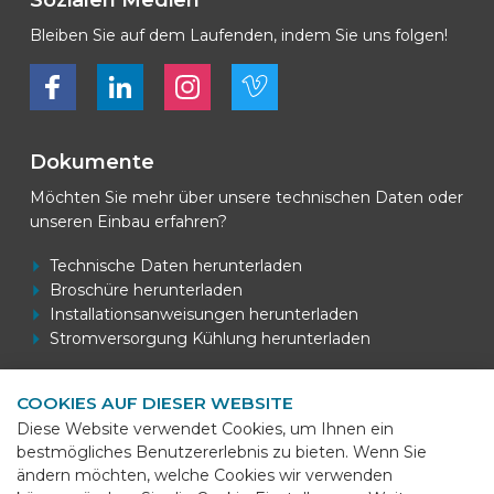
Sozialen Medien
Bleiben Sie auf dem Laufenden, indem Sie uns folgen!
Bekijk ons op Facebook
Bekijk ons op LinkedIn
Bekijk ons op LinkedIn
Bekijk ons op Vimeo
Dokumente
Möchten Sie mehr über unsere technischen Daten oder
unseren Einbau erfahren?
Technische Daten herunterladen
Broschüre herunterladen
Installationsanweisungen herunterladen
Stromversorgung Kühlung herunterladen
COOKIES AUF DIESER WEBSITE
Kontaktdaten
Diese Website verwendet Cookies, um Ihnen ein
bestmögliches Benutzererlebnis zu bieten. Wenn Sie
BEKS Systems
ändern möchten, welche Cookies wir verwenden
Meerheide 58