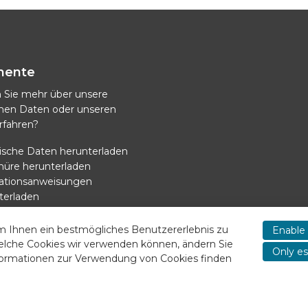
mente
 Sie mehr über unsere
chen Daten oder unseren
rfahren?
ische Daten herunterladen
hüre herunterladen
llationsanweisungen
terladen
versorgung Kühlung
terladen
m Ihnen ein bestmögliches Benutzererlebnis zu
Enable 
elche Cookies wir verwenden können, ändern Sie
Only es
nformationen zur Verwendung von Cookies finden