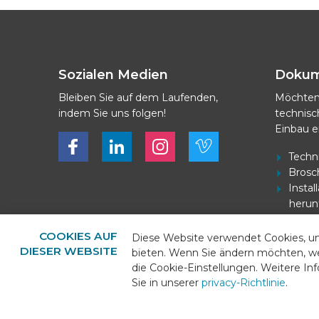
Sozialen Medien
Doku
Bleiben Sie auf dem Laufenden,
Möchten
indem Sie uns folgen!
technis
Einbau e
Bekijk ons op Facebook
Bekijk ons op LinkedIn
Bekijk ons op LinkedIn
Bekijk ons op Vimeo
Techn
Brosc
Insta
herun
Strom
herun
COOKIES AUF
Diese Website verwendet Cookies, u
DIESER WEBSITE
bieten. Wenn Sie ändern möchten, w
die Cookie-Einstellungen. Weitere I
Sie in unserer
privacy-Richtlinie
.
© 2026 - BEKS Systems
Sitemap