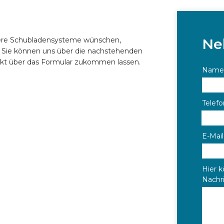
sere Schubladensysteme wünschen,
Ne
. Sie können uns über die nachstehenden
rekt über das Formular zukommen lassen.
Name
Telef
E-Mai
Hier k
Nachr