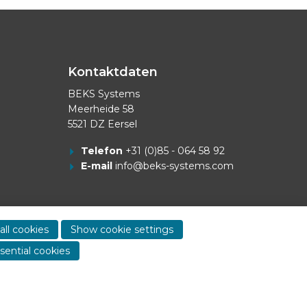
Kontaktdaten
BEKS Systems
Meerheide 58
5521 DZ Eersel
Telefon
+31 (0)85 - 064 58 92
E-mail
info@beks-systems.com
Show
all cookies
Show cookie settings
contact
sential cookies
informa
Dealer login
-
Privacy statement