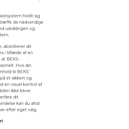
astsystem holdt sig
t træffe de nødvendige
med udviklingen og
stem.
e, absorberer dit
 i tilfælde af en
, at BEKS-
ionelt. Hvis din
nhold til BEKS'
på et sikkert og
tid en visuel kontrol af
ilen ikke bliver
erføre dit
bindelse kan du altid
er efter eget valg.
r!