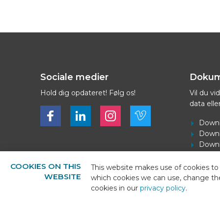
Sociale medier
Dokum
Hold dig opdateret! Følg os!
Vil du v
data elle
Bekijk ons op Facebook
Bekijk ons op LinkedIn
Bekijk ons op LinkedIn
Bekijk ons op Vimeo
Downl
Downl
Downl
Downlo
COOKIES ON THIS
This website makes use of cookies to 
WEBSITE
which cookies we can use, change th
cookies in our
privacy policy
.
© 2026 - BEKS Systems
Sitemap