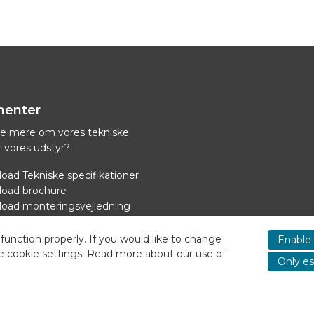
enter
ide mere om vores tekniske
r vores udstyr?
oad Tekniske specifikationer
oad brochure
oad monteringsvejledning
ad strømforsyning til køling
function properly. If you would like to change
Enable 
e cookie settings. Read more about our use of
Only es