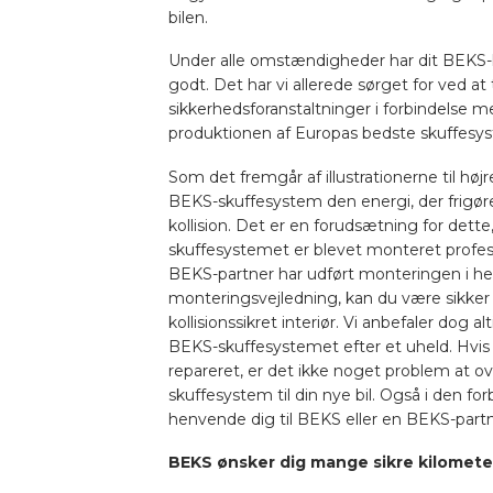
bilen.
Under alle omstændigheder har dit BEKS-l
godt. Det har vi allerede sørget for ved a
sikkerhedsforanstaltninger i forbindelse 
produktionen af Europas bedste skuffesy
Som det fremgår af illustrationerne til højr
BEKS-skuffesystem den energi, der frigøres
kollision. Det er en forudsætning for dette
skuffesystemet er blevet monteret profess
BEKS-partner har udført monteringen i he
monteringsvejledning, kan du være sikker 
kollisionssikret interiør. Vi anbefaler dog al
BEKS-skuffesystemet efter et uheld. Hvis b
repareret, er det ikke noget problem at ov
skuffesystem til din nye bil. Også i den for
henvende dig til BEKS eller en BEKS-partn
BEKS ønsker dig mange sikre kilomete