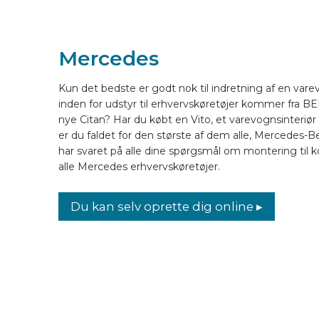
LAYOUT ONLINE
Mercedes
DA
Kun det bedste er godt nok til indretning af en var
inden for udstyr til erhvervskøretøjer kommer fra BEK
nye Citan? Har du købt en Vito, et varevognsinteriør ti
er du faldet for den største af dem alle, Mercedes-
har svaret på alle dine spørgsmål om montering til 
alle Mercedes erhvervskøretøjer.
Du kan selv oprette dig online ▸