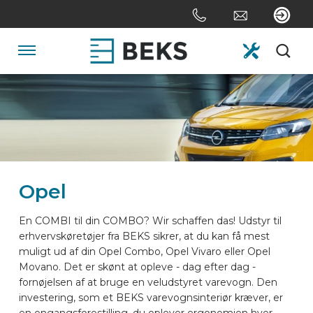
Skip
links
Jump
to
Navigation
the
content
HOME
Jump
to
the
OM OS
navigation
Opel
SYSTEMER
En COMBI til din COMBO? Wir schaffen das! Udstyr til
erhvervskøretøjer fra BEKS sikrer, at du kan få mest
TILPASNING
muligt ud af din Opel Combo, Opel Vivaro eller Opel
Movano. Det er skønt at opleve - dag efter dag -
fornøjelsen af at bruge en veludstyret varevogn. Den
SEKTORER
investering, som et BEKS varevognsinteriør kræver, er
en engangsforestilling, du oplever ergonomien hver