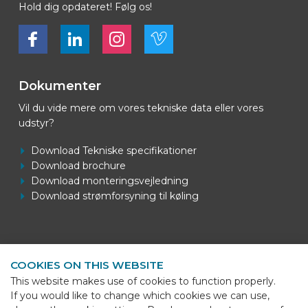
Hold dig opdateret! Følg os!
Bekijk ons op Facebook
Bekijk ons op LinkedIn
Bekijk ons op LinkedIn
Bekijk ons op Vimeo
Dokumenter
Vil du vide mere om vores tekniske data eller vores
udstyr?
Download Tekniske specifikationer
Download brochure
Download monteringsvejledning
Download strømforsyning til køling
Kontaktoplysninger
COOKIES ON THIS WEBSITE
BEKS Systems
This website makes use of cookies to function properly.
Meerheide 58
If you would like to change which cookies we can use,
5521 DZ Eersel