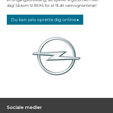
dag! Så kom til BEKS for at få dit varevognsinteriør!
BILMÆRKER
Du kan selv oprette dig online ▸
KONTAKT
LAYOUT ONLINE
DA
Sociale medier