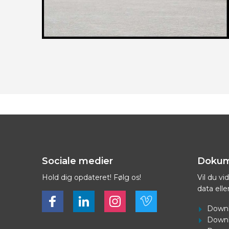
Sociale medier
Dokum
Hold dig opdateret! Følg os!
Vil du v
data elle
Bekijk ons op Facebook
Bekijk ons op LinkedIn
Bekijk ons op LinkedIn
Bekijk ons op Vimeo
Downl
Downl