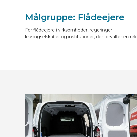
LAYOUT ONLINE
Målgruppe: Flådeejere
For flådeejere i virksomheder, regeringer
DA
leasingselskaber og institutioner, der forvalter en re