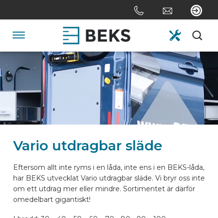
Skip
links
Jump
to
Navigation
the
content
HOME
Jump
to
the
OM OSS
navigation
SYSTEM
Vario utdragbar släde
SKRÄDDARSYDD
Eftersom allt inte ryms i en låda, inte ens i en BEKS-låda,
har BEKS utvecklat Vario utdragbar släde. Vi bryr oss inte
om ett utdrag mer eller mindre. Sortimentet är därför
SEKTORERNA
omedelbart gigantiskt!