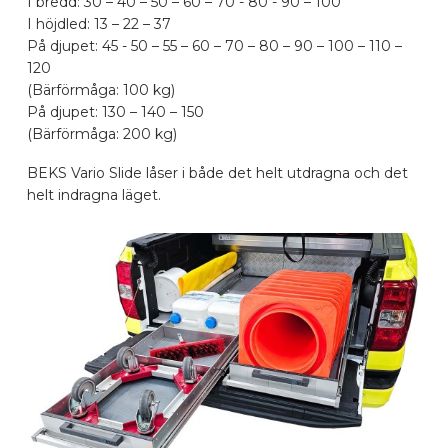
I bredd: 30 – 40 – 50 – 60 – 70 - 80 - 90 – 100
I höjdled: 13 – 22 – 37
BILMÄRKEN
På djupet: 45 - 50 – 55 – 60 – 70 – 80 – 90 – 100 – 110 –
120
(Bärförmåga: 100 kg)
KONTAKTA
På djupet: 130 – 140 – 150
(Bärförmåga: 200 kg)
KONFIGURERA ONLINE
BEKS Vario Slide låser i både det helt utdragna och det
helt indragna läget.
SV