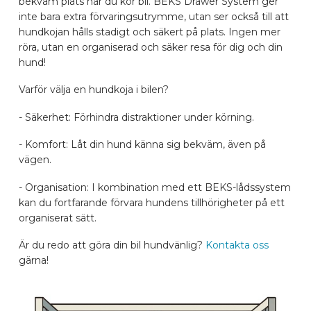
bekväm plats när du kör bil. BEKS Drawer System ger
inte bara extra förvaringsutrymme, utan ser också till att
BILMÄRKEN
hundkojan hålls stadigt och säkert på plats. Ingen mer
röra, utan en organiserad och säker resa för dig och din
hund!
KONTAKTA
Varför välja en hundkoja i bilen?
KONFIGURERA ONLINE
- Säkerhet: Förhindra distraktioner under körning.
- Komfort: Låt din hund känna sig bekväm, även på
SV
vägen.
- Organisation: I kombination med ett BEKS-lådssystem
kan du fortfarande förvara hundens tillhörigheter på ett
organiserat sätt.
Är du redo att göra din bil hundvänlig?
Kontakta oss
gärna!