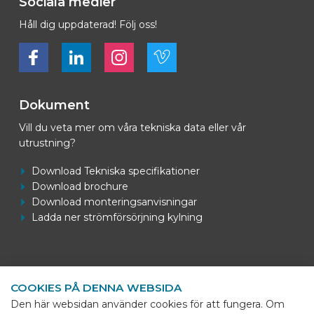
Sociala medier
Håll dig uppdaterad! Följ oss!
Bekijk ons op Facebook
Bekijk ons op LinkedIn
Bekijk ons op LinkedIn
Bekijk ons op Vimeo
Dokument
Vill du veta mer om våra tekniska data eller vår
utrustning?
Download Tekniska specifikationer
Download brochure
Download monteringsanvisningar
Ladda ner strömförsörjning kylning
Kontaktuppgifter
COOKIES PÅ DENNA WEBSIDA
BEKS Systems
Den här websidan använder cookies för att fungera. Om
Meerheide 58