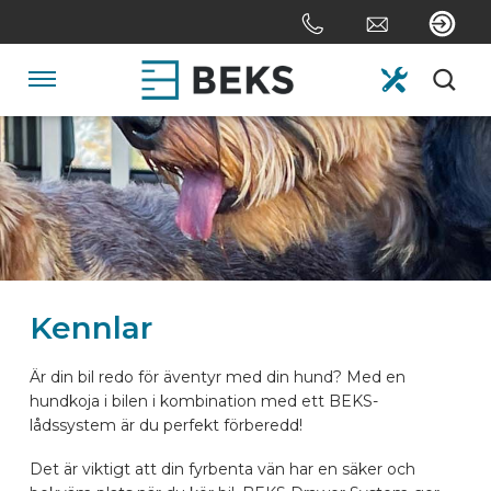
Skip
links
Jump
to
Navigation
the
content
HOME
Jump
to
the
OM OSS
navigation
SYSTEM
Kennlar
SKRÄDDARSYDD
Är din bil redo för äventyr med din hund? Med en
hundkoja i bilen i kombination med ett BEKS-
lådssystem är du perfekt förberedd!
SEKTORERNA
Det är viktigt att din fyrbenta vän har en säker och