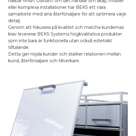
hållbar finish. Oavsett om det handlar om skåp, möbler
eller komplexa installationer har BEKS ett nära
BILMÄRKEN
samarbete med sina återförsäljare för att optimera varje
detalj.
Genom att fokusera på kvalitet och matcha kundernas
KONTAKTA
krav levererar BEKS Systems högkvalitativa produkter
som inte bara är funktionella utan också estetiskt
tilltalande.
KONFIGURERA ONLINE
Detta ger nöjda kunder och stärker relationen mellan
kund, återförsäljare och tillverkare.
SV