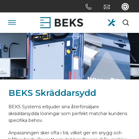
Skip
links
Jump
to
Navigation
the
content
HOME
Jump
to
the
OM OSS
navigation
SYSTEM
BEKS Skräddarsydd
SKRÄDDARSYDD
BEKS Systems erbjuder sina återförsäljare
skräddarsydda lösningar som perfekt matchar kundens
specifika behov.
SEKTORERNA
Anpassningen sker ofta i trä, vilket ger en snygg och