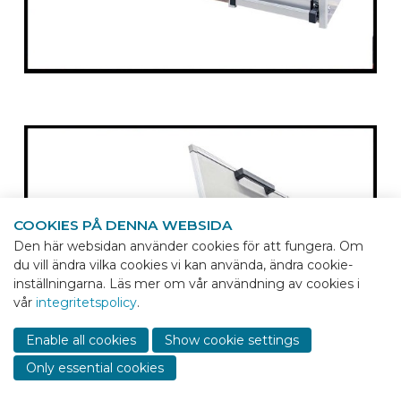
COOKIES PÅ DENNA WEBSIDA
Den här websidan använder cookies för att fungera. Om
du vill ändra vilka cookies vi kan använda, ändra cookie-
inställningarna. Läs mer om vår användning av cookies i
vår
integritetspolicy
.
Sho
cont
Enable all cookies
Show cookie settings
info
Only essential cookies