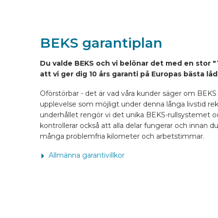
KONFIGURERA ONLINE
BEKS garantiplan
SV
Du valde BEKS och vi belönar det med en stor "1
att vi ger dig 10 års garanti på Europas bästa lå
Oförstörbar - det är vad våra kunder säger om BEKS l
upplevelse som möjligt under denna långa livstid re
underhållet rengör vi det unika BEKS-rullsystemet o
kontrollerar också att alla delar fungerar och innan 
många problemfria kilometer och arbetstimmar.
Allmänna garantivillkor