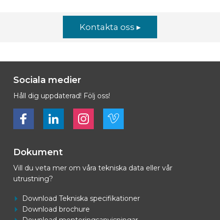
Kontakta oss ▸
Sociala medier
Håll dig uppdaterad! Följ oss!
Bekijk ons op Facebook
Bekijk ons op LinkedIn
Bekijk ons op LinkedIn
Bekijk ons op Vimeo
Dokument
Vill du veta mer om våra tekniska data eller vår
utrustning?
Download Tekniska specifikationer
Download brochure
Download monteringsanvisningar