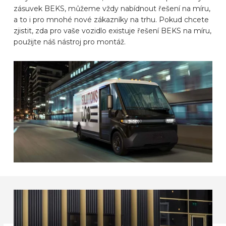
zásuvek BEKS, můžeme vždy nabídnout řešení na míru,
ZNAČKY AUTOMOBILŮ
a to i pro mnohé nové zákazníky na trhu. Pokud chcete
zjistit, zda pro vaše vozidlo existuje řešení BEKS na míru,
použijte náš nástroj pro montáž.
KONTAKT
VYBAVIT ONLINE
CS