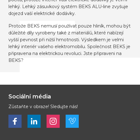
lehký. Lehký zásuvkový systém BEKS ALU-line zvyšuje
dojezd vaší elektrické dodávky.
Protože BEKS nemusí používat pouze hliník, mohou být
důležité díly vyrobeny také z materiálů, které nabízejí
vyšší pevnost při nižší hmotnosti. Výsledkem je velmi
lehký interiér vašeho elektromobilu. Společnost BEKS je
připravena na elektrickou revoluci. Jste připraveni na
BEKS?
Sociální média
Zůstaňte v obraze! Sledujte nás!
Bekijk ons op Facebook
Bekijk ons op LinkedIn
Bekijk ons op LinkedIn
Bekijk ons op Vimeo