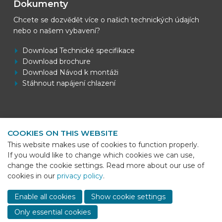
Dokumenty
Chcete se dozvědět více o našich technických údajích
nebo o našem vybavení?
Download Technické specifikace
Download brochure
Download Návod k montáži
Stáhnout napájení chlazení
Kontaktní informace
COOKIES ON THIS WEBSITE
BEKS Systems
This website makes use of cookies to function properly.
Meerheide 58
If you would like to change which cookies we can use,
5521 DZ Eersel
change the cookie settings. Read more about our use of
cookies in our
privacy policy
.
Telefoon
+31 (0)85 - 064 58 92
Sho
cont
E-mail
info@beks-systems.com
Enable all cookies
Show cookie settings
info
Only essential cookies