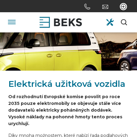
Skip
links
Jump
to
Navigation
the
content
HOME
Jump
to
the
O FIRMĚ
navigation
Elektrická užitková vozidla
SYSTÉMY
Od rozhodnutí Evropské komise povolit po roce
2035 pouze elektromobily se objevuje stále více
NA ZAKÁZKU
dodavatelů elektricky poháněných dodávek.
Vysoké náklady na pohonné hmoty tento proces
urychlují.
ODVĚTVÍ
Díky mnoha možnostem, které nabízí řada podlahových