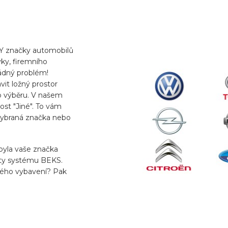
Y značky automobilů
ky, firemního
ádný problém!
it ložný prostor
o výběru. V našem
st "Jiné". To vám
 vybraná značka nebo
 byla vaše značka
ility systému BEKS.
vného vybavení? Pak