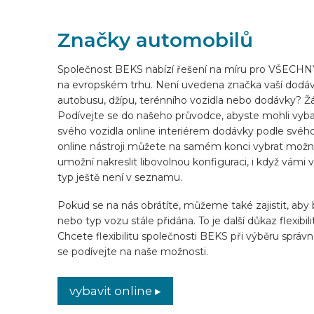
VYBAVIT ONLINE
Značky automobilů
Společnost BEKS nabízí řešení na míru pro VŠECHN
CS
na evropském trhu. Není uvedena značka vaší dodáv
autobusu, džípu, terénního vozidla nebo dodávky? Ž
Podívejte se do našeho průvodce, abyste mohli vybav
svého vozidla online interiérem dodávky podle svéh
online nástroji můžete na samém konci vybrat možno
umožní nakreslit libovolnou konfiguraci, i když vámi
typ ještě není v seznamu.
Pokud se na nás obrátíte, můžeme také zajistit, aby
nebo typ vozu stále přidána. To je další důkaz flexib
Chcete flexibilitu společnosti BEKS při výběru sprá
se podívejte na naše možnosti.
vybavit online ▸