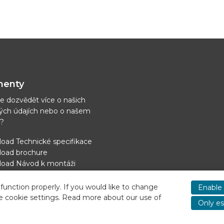
enty
e dozvědět více o našich
ých údajích nebo o našem
í?
oad Technické specifikace
oad brochure
oad Návod k montáži
out napájení chlazení
function properly. If you would like to change
Enable 
e cookie settings. Read more about our use of
Only es