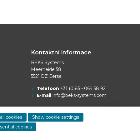
Kontaktní informace
BEKS Systems
Meerheide 58
5521 DZ Eersel
Telefoon
+31 (0)85 - 064 58 92
E-mail
info@beks-systems.com
Show
contact
all cookies
Show cookie settings
informa
sential cookies