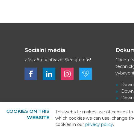
Sociální média
Dokum
Zůstaňte v obraze! Sledujte nás!
Chcete s
technick
Bekijk ons op Facebook
Bekijk ons op LinkedIn
Bekijk ons op LinkedIn
Bekijk ons op Vimeo
vybaven
Downl
Downl
Downl
Stáhn
COOKIES ON THIS
This website makes use of cookies to 
WEBSITE
which cookies we can use, change th
cookies in our
privacy policy
.