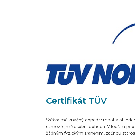
VYBAVIT ONLINE
CS
Certifikát TÜV
Srážka má značný dopad v mnoha ohledec
samozřejmě osobní pohoda. V lepším příp
žádným fyzickým zraněním, začnou starosti