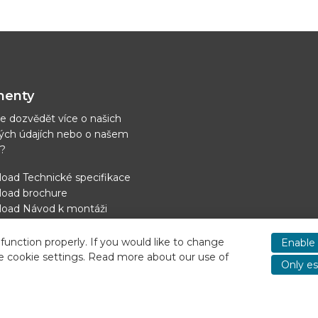
enty
e dozvědět více o našich
ých údajích nebo o našem
í?
oad Technické specifikace
oad brochure
oad Návod k montáži
out napájení chlazení
function properly. If you would like to change
Enable 
e cookie settings. Read more about our use of
Only es