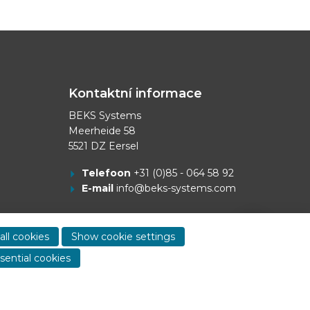
Kontaktní informace
BEKS Systems
Meerheide 58
5521 DZ Eersel
Telefoon
+31 (0)85 - 064 58 92
E-mail
info@beks-systems.com
Show
contact
all cookies
Show cookie settings
informa
sential cookies
Dealer login
-
Privacy statement