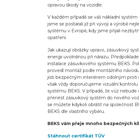
opravou škody na vozidle.
V každém případě se váš nákladní systém 
jsme se postarali již při vývoji a výrobě n
systému v Evropě, kdy jsme přijali nezby
opatření.
Jak ukazují obrázky vpravo, zásuvkový sy
energii uvolněnou při nárazu. Předpoklad
instalace zásuvkového systému BEKS. Po
provedl montáž podle montážního návodu
jisti bezpečným interiérem odolným proti
však vždy doporučujeme vizuální kontrol
systému BEKS. V případě, že vůz nebude 
přenést zásuvkový systém do nového vozu
se můžete kdykoli obrátit na společnost 
BEKS dle vlastního výběru.
BEKS vám přeje mnoho bezpečných ki
Stáhnout certifikát TÜV