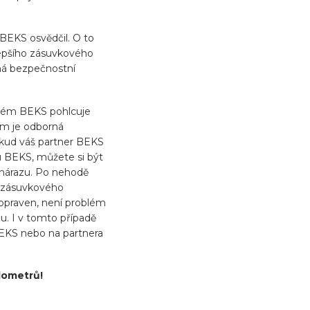
BEKS osvědčil. O to
ejlepšího zásuvkového
tná bezpečnostní
stém BEKS pohlcuje
em je odborná
kud váš partner BEKS
 BEKS, můžete si být
 nárazu. Po nehodě
u zásuvkového
opraven, není problém
. I v tomto případě
BEKS nebo na partnera
lometrů!