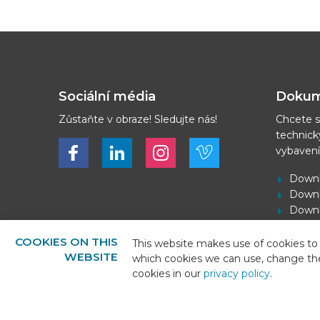
Sociální média
Dokum
Zůstaňte v obraze! Sledujte nás!
Chcete s
technick
Bekijk ons op Facebook
Bekijk ons op LinkedIn
Bekijk ons op LinkedIn
Bekijk ons op Vimeo
vybaven
Downl
Downl
Downl
Stáhn
COOKIES ON THIS
This website makes use of cookies to 
WEBSITE
which cookies we can use, change th
cookies in our
privacy policy
.
© 2026 - BEKS Systems
Sitemap