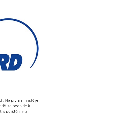
h. Na prvním místě je
adě, že nedojde k
 s pojištěním a