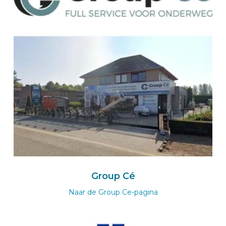
BEKS-Vertreter MÜNSTER
EVELS Karosserie-Fahrzeugbau GmbH
Harkortstraße 12
48163
MÜNSTER
Deutschland
Zum BEKS-wizard
Route
BEKS dealer VOERENDAAL
Group Cé
HTS Bedrijfswageninrichtingen
Naar de Group Ce-pagina
Lindelaufergewande 36
6367 AZ
VOERENDAAL