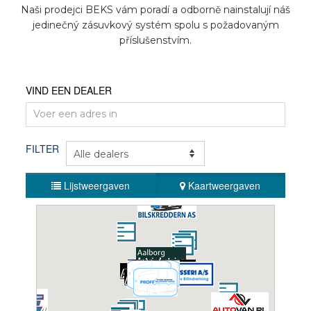
Naši prodejci BEKS vám poradí a odborně nainstalují náš
ZNAČKY AUTOMOBILŮ
jedinečný zásuvkový systém spolu s požadovaným
příslušenstvím.
KONTAKT
VIND EEN DEALER
VYBAVIT ONLINE
FILTER
CS
Lijstweergaven
Kaartweergaven
BEKSperience center HASSELT
Group Cé bvba
Diestersteenweg 273
3510 HASSELT-KERMT
België
+32 11 31 66 31