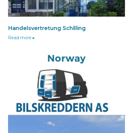
BEKS Dealer Herent
BOA Constructor cvba
Handelsvertretung Schilling
Brusselsesteenweg 16B
3220
HERENT
Read more ▸
Belgique
BOA Constructor wizard
Route
BEKSperience center NUMANSDORP
van De Zaag BV
Christiaan Huygensstraat 38
3281 ND NUMANSDORP
Nederland
+31 186 577 599