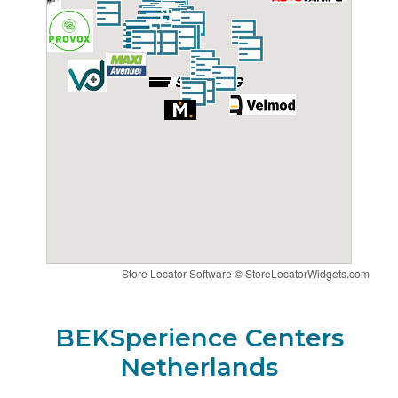
Naar de Group Ce-wizard
Route
BEKSperience center KAPPELLEN
Veltec NV Automotive
Starrenhoflaan 13
2950
KAPPELLEN
België
Naar de BEKS-wizard
Store Locator Software
©
StoreLocatorWidgets.com
Route
BEKSperience Centers
Netherlands
BEKS Head Quarters