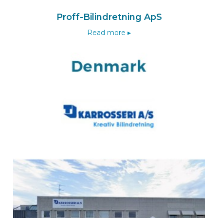
Route
Proff-Bilindretning ApS
Read more ▸
BEKS dealer BAD BENTHEIM
Lansing Unitra GmbH
Luxemburger Straße 3
48455
BAD BENTHEIM
Deutschland
Zum BEKS-wizard
Route
BEKS dealer WEHL
HTM Voertuigtechniek & Bedrijfswageninrichting
Kryptonstraat 6