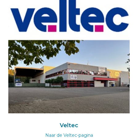
Nederland
Naar de BEKS-wizard
Route
BEKSperience center EERSEL
BUS-werk Bedrijfswageninrichtingen
Meerheide 58
5521 DZ EERSEL
Nederland
+31 40 76 00 171
Naar de BUS-Werk-wizard
Route
Veltec
Naar de Veltec-pagina