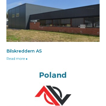
Naar de van De Zaag-wizard
Route
BEKS Einbaupartner MORITZBURG
DLB Hesel Fahrzeugeinrichtung
Hinter den Gärten 5
Bilskreddern AS
01468
MORITZBURG
Deutschland
Read more ▸
Zum BEKS-wizard
Route