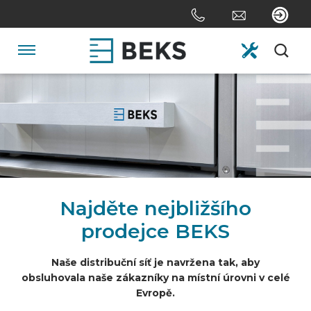
Skip
links
Jump
to
Navigation
the
content
HOME
Jump
to
the
O FIRMĚ
navigation
SYSTÉMY
Najděte nejbližšího
prodejce BEKS
NA ZAKÁZKU
Naše distribuční síť je navržena tak, aby
obsluhovala naše zákazníky na místní úrovni v celé
ODVĚTVÍ
Evropě.