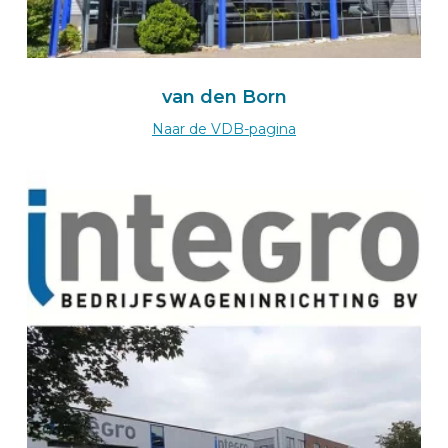
BEKS dealer WALLMENROTH
VanConcept GmbH & Co. KG
van den Born
Hauptstraße 62
57584
Naar de VDB-pagina
WALLMENROTH
Deutschland
Zum BEKS-wizard
Route
BEKS dealer NATTHEIM
Meyer Autofachmarkt und Autoverwertung e.K.
Heidenheimer Weg 27
89564
NATTHEIM
Deutschland