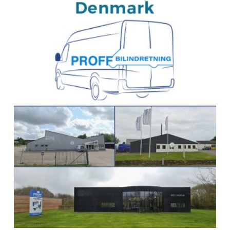
BEKSperience center WAALWIJK
Van den Born Carrosserie
Zijlweg 14
5145 NR WAALWIJK
Nederland
+31 416 567 000
Naar de Van den Born-wizard
Route
BEKS dealer NEEDE
Kreunen Bedrijfswageninrichtingen BV
Oude Eibergseweg 28 D
7161 RN NEEDE
Nederland
Naar de BEKS-wizard