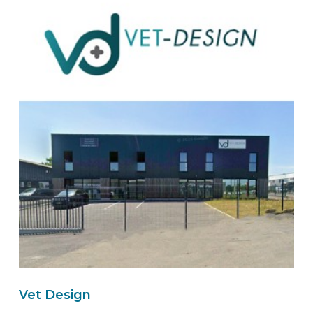
Route
BEKS dealer ARNHEM
Wensink Inbouw - Zuid
Ringoven 25
6826 TP
ARNHEM
Nederland
Naar de BEKS-wizard
Route
BEKS dealer WESTERLO
Vet Design
LRB Bedrijfswageninrichting bvba