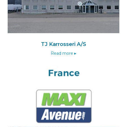
7031 GG
WEHL
Nederland
Naar de BEKS-wizard
Route
TJ Karrosseri A/S
Read more ▸
BEKS dealer HENGELO
Lansing Unitra B.V.
Platinastraat 53
7554 NC
HENGELO
Nederland
Naar de BEKS-wizard
Route