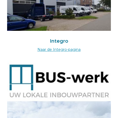
Zum BEKS-wizard
Route
BEKS importer for Switzerland
Integro
Morandini Sàrl
Naar de Integro-pagina
Ch. de la Poudrière 4
1950 SION
Switserland
+41 27 323 38 48
À le Morandini-wizard
Route
BEKS dealer PADERBORN