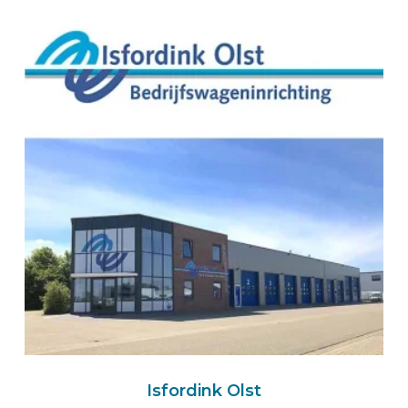
BEKS Systems
Meerheide 58
5521 DZ EERSEL
Netherlands
+31 85 064 58 92
BEKS online wizard
Route
BEKS Importer für Deutschland
Handelsvertretung Schilling
Posenweg 10
72108 ROTTENBURG AM NECKAR
Deutschland
+49 163 92 84 960
Zum Schilling-Einrichtungswizard
Isfordink Olst