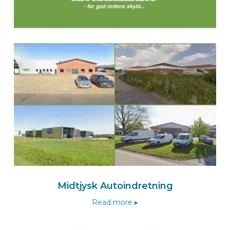
ALTACH
Oostenrijk
Zum BEKS-wizard
Route
BEKSperience center OLST
Isfordink Olst B.V.
De Meente 5
8121 EV OLST
Nederland
+31 570 56 15 00
Naar de Isfordink-wizard
Midtjysk Autoindretning
Route
Read more ▸