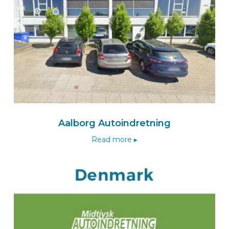
Route
BEKS dealer VOLKETSWIL
Londero GmbH
Hölzliwisenstrasse 6
8604
VOLKETSWIL
Schweiz
Nach dem Londero Wizard
Aalborg Autoindretning
Read more ▸
Route
BEKS dealer ALTACH
Scheier CARTECH Fahrzeugeinrichtungen
Hanfland 12a
A-6844