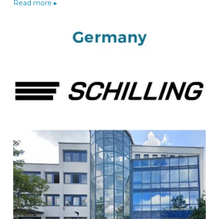
Zone Reme 8
Read more ▸
2260
WESTERLO
België
Naar de BEKS-wizard
Route
BEKS dealer DEN BOSCH
Bedrijfswagen Inbouw Centrum
Afrikalaan 13
5232 BD
's-Hertogenbosch
Nederland
Naar de BEKS-wizard
Route