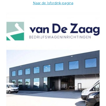
Route
Naar de Isfordink-pagina
BEKS dealer RECA NORM
KUPFERZELL
RECA NORM GmbH
Am Wasserturm 4
74635
KUPFERZELL
Deutschland
Zum BEKS-wizard
Route
BEKS-Vertreter HAIGER
Kstom Factory GmbH & Co.KG