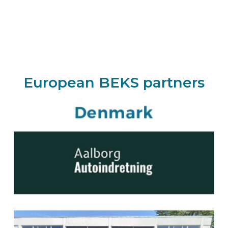
BEKS-Vertreter BORKEN
Activa Automobil-Service GmbH
Zur Heide 9
46325
BORKEN
Deutschland
Zum BEKS-wizard
European BEKS partners
Route
BEKS-Vertreter KIRCHHEIM
Jännert Planen und Fahrzeugbau GmbH
Liebigstrasse 3
85551
Kirchheim
Deutschland
Zum BEKS-wizard