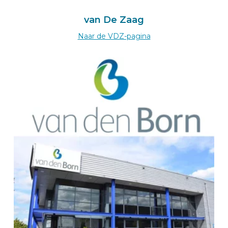
Kalteiche-Ring 4
35708
van De Zaag
Haiger
Deutschland
Naar de VDZ-pagina
Zum BEKS-wizard
Route
BEKS Dealer Praha
CP Automobile & Parts Group s.r.o.
Budejovická 1126/9
14000 PRAHA 4
Česká republika
+420 774 06 88 55
Online nástroj CP ▸
Route