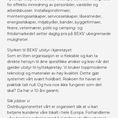
for effektiv innredning av personbiler, varebiler og
BILMERKER
arbeidsbusser. Installasjonsfirmaer,
monteringsselskaper, serviceselskaper, låsesmeder,
energiselskaper, miljøbyråer, bønder, byggefirmaer,
KONTAKT
feiere, veterinærer, politi og camping- og
fritidsmarkedet setter daglig pris på BEKS' ubegrensede
muligheter.
KJØRETØYUTSTYR ONLINE
Styrken til BEKS' utstyr i kjøretøyet
Som en liten organisasjon er vi fleksible og kan ta
NO
direkte hensyn til dine spesifikke ønsker og krav når det
gjelder utstyr til nyttekjøretøy. Vi bruker toppmoderne
teknologi og materialer av høy kvalitet. Dette gjør
systemet vårt svært holdbart. Risikoen for havari er
praktisk talt null. Og hvis noe ikke fungerer som det
skal? Da har vi 10 års garanti.
Slik jobber vi
Distribusjonsnettet vårt er organisert slik at vi kan
betjene kundene våre lokalt i hele Europa. Forhandlerne