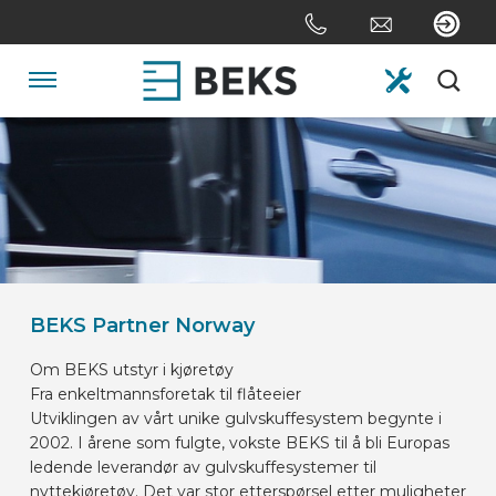
Skip
links
Jump
to
Navigation
the
content
HOME
Jump
to
the
OM OSS
navigation
SYSTEMER
BEKS Partner Norway
Om BEKS utstyr i kjøretøy
SKREDDERSYDD
Fra enkeltmannsforetak til flåteeier
Utviklingen av vårt unike gulvskuffesystem begynte i
2002. I årene som fulgte, vokste BEKS til å bli Europas
SEKTORER
ledende leverandør av gulvskuffesystemer til
nyttekjøretøy. Det var stor etterspørsel etter muligheter