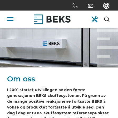
Skip
links
Jump
to
Navigation
the
content
HOME
Jump
to
the
OM OSS
navigation
SYSTEMER
Om oss
SKREDDERSYDD
I 2001 startet utviklingen av den første
generasjonen BEKS skuffesystemer. På grunn av
de mange positive reaksjonene fortsatte BEKS å
SEKTORER
vokse og produktet fortsatte å utvikle seg. Den
dag i dag er BEKS skuffesystem referansepunktet