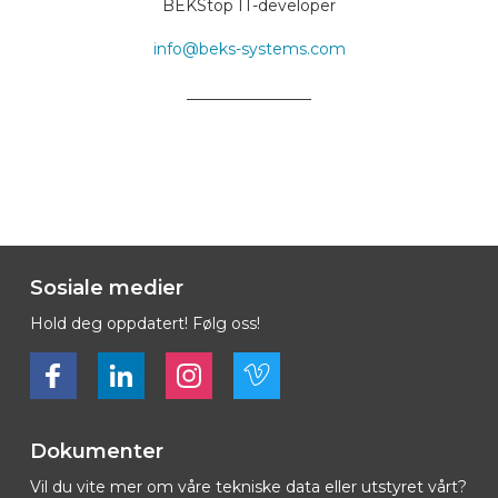
BEKStop IT-developer
info@beks-systems.com
________________
Sosiale medier
Hold deg oppdatert! Følg oss!
Bekijk ons op Facebook
Bekijk ons op LinkedIn
Bekijk ons op LinkedIn
Bekijk ons op Vimeo
Dokumenter
Vil du vite mer om våre tekniske data eller utstyret vårt?