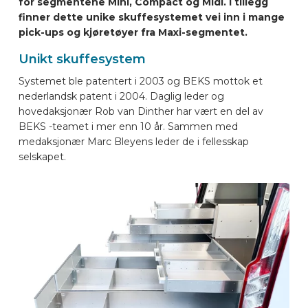
for segmentene Mini, Compact og Midi. I tillegg
BILMERKER
finner dette unike skuffesystemet vei inn i mange
pick-ups og kjøretøyer fra Maxi-segmentet.
Unikt skuffesystem
KONTAKT
Systemet ble patentert i 2003 og BEKS mottok et
nederlandsk patent i 2004. Daglig leder og
KJØRETØYUTSTYR ONLINE
hovedaksjonær Rob van Dinther har vært en del av
BEKS -teamet i mer enn 10 år. Sammen med
medaksjonær Marc Bleyens leder de i fellesskap
NO
selskapet.