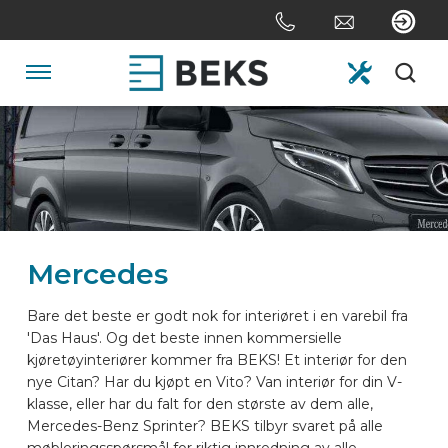
Skip
links
Jump
to
Navigation
the
content
HOME
Jump
to
the
OM OSS
navigation
Mercedes
SYSTEMER
Bare det beste er godt nok for interiøret i en varebil fra
'Das Haus'. Og det beste innen kommersielle
SKREDDERSYDD
kjøretøyinteriører kommer fra BEKS! Et interiør for den
nye Citan? Har du kjøpt en Vito? Van interiør for din V-
klasse, eller har du falt for den største av dem alle,
SEKTORER
Mercedes-Benz Sprinter? BEKS tilbyr svaret på alle
møbleringsspørsmål for riktig innredning av alle