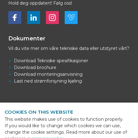
Hold deg oppdatert! Følg oss!
Bekijk ons op Facebook
Bekijk ons op LinkedIn
Bekijk ons op LinkedIn
Bekijk ons op Vimeo
Dokumenter
Vil du vite mer om våre tekniske data eller utstyret vårt?
Download Tekniske spesifikasjoner
Download brochure
Download monteringsanvisning
Last ned strømforsyning kjøling
Kontaktinformasjon
COOKIES ON THIS WEBSITE
BEKS Systems
This website makes use of cookies to function properly.
Meerheide 58
If you would like to change which cookies we can use,
5521 DZ Eersel
change the cookie settings. Read more about our use of