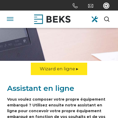
Skip
links
Aller
au
Navigation
contenu
Jump
HOME
to
the
navigation
DE NOUS
Wizard en ligne ▸
SYSTÈMES
Assistant en ligne
SUR MESURE
Vous voulez composer votre propre équipement
embarqué ? Utilisez ensuite notre assistant en
SECTEURS
ligne pour concevoir votre propre équipement
embarqué en fonction de vos souhaits et de vos