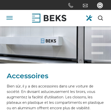
Skip
links
Aller
au
Navigation
contenu
Jump
HOME
to
the
navigation
DE NOUS
SYSTÈMES
Accessoires
SUR MESURE
Bien sûr, il y a des accessoires dans une voiture de
société. En divisant astucieusement les tiroirs, vous
augmentez la facilité d'utilisation. Les cloisons, les
SECTEURS
plateaux en plastique et les compartiments en plastique
ou en aluminium offrent encore plus de visibilité.