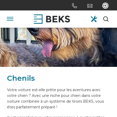
Skip
links
Aller
au
Navigation
contenu
Jump
HOME
to
the
navigation
DE NOUS
SYSTÈMES
Chenils
SUR MESURE
Votre voiture est-elle prête pour les aventures avec
votre chien ? Avec une niche pour chien dans votre
voiture combinée à un système de tiroirs BEKS, vous
SECTEURS
êtes parfaitement préparé !