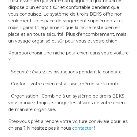
Il est essentiel que votre compagnon à quatre pattes
dispose d'un endroit sûr et confortable pendant que
DES VOITURES
vous conduisez. Le système de tiroirs BEKS offre non
seulement un espace de rangement supplémentaire,
mais il garantit également que la niche reste bien en
CONTACT
place et en toute sécurité. Plus d'encombrement, mais
un voyage organisé et sûr pour vous et votre chien !
WIZARD EN LIGNE
Pourquoi choisir une niche pour chien dans votre voiture
?
FR
- Sécurité : évitez les distractions pendant la conduite.
- Confort : votre chien est à l'aise, même sur la route.
- Organisation : Combiné à un système de tiroirs BEKS,
vous pouvez toujours ranger les affaires de votre chien
de manière organisée.
Êtes-vous prêt à rendre votre voiture conviviale pour les
chiens ? N'hésitez pas à nous
contacter
!