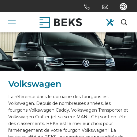
Skip
links
Aller
au
Navigation
contenu
Jump
HOME
to
the
navigation
DE NOUS
Volkswagen
SYSTÈMES
La référence dans le domaine des fourgons est
Volkswagen. Depuis de nombreuses années, les
SUR MESURE
fourgons Volkswagen Caddy, Volkswagen Transporter et
Volkswagen Crafter (et sa sœur MAN TGE) sont en tête
des classements. BEKS est le meilleur choix pour
SECTEURS
l'aménagement de votre fourgon Volkswagen ! La
haute qualité de BEKS, les nombreuses possibilités de