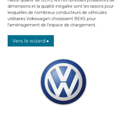
dimensions et la qualité inégalée sont les raisons pour
DES VOITURES
lesquelles de nombreux conducteurs de véhicules
utilitaires Volkswagen choisissent BEKS pour
l'aménagement de l'espace de chargement.
CONTACT
Vers le wizard ▸
WIZARD EN LIGNE
FR