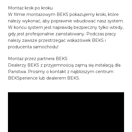
MARKI SAMOCHODÓW
Montaż krok po kroku
W filmie montażowym BEKS pokazujemy kroki, które
należy wykonać, aby poprawnie wbudować nasz system.
KONTAKT
W końcu system jest naprawdę bezpieczny tylko wtedy,
gdy jest profesjonalnie zainstalowany. Podczas pracy
należy zawsze przestrzegać wskazówek BEKS i
SKONFIGUROWAĆ ONLINE
producenta samochodu!
Montaż przez partnera BEKS
Dealerzy BEKS z przyjemnością zajmą się instalacją dla
PL
Państwa. Prosimy o kontakt z najbliższym centrum
BEKSperience lub dealerem BEKS.