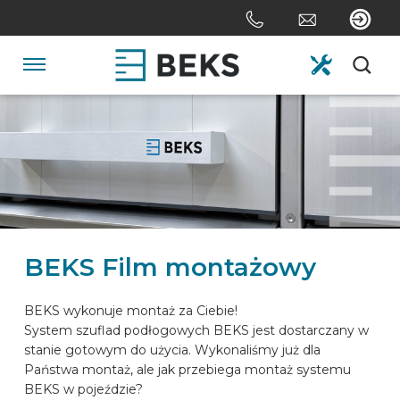
Skip
links
Jump
to
Navigation
the
content
HOME
Jump
to
the
O NAS
navigation
SYSTEMY
BEKS Film montażowy
NA ZAMÓWIENIE
BEKS wykonuje montaż za Ciebie!
System szuflad podłogowych BEKS jest dostarczany w
stanie gotowym do użycia. Wykonaliśmy już dla
SEKTORY
Państwa montaż, ale jak przebiega montaż systemu
BEKS w pojeździe?