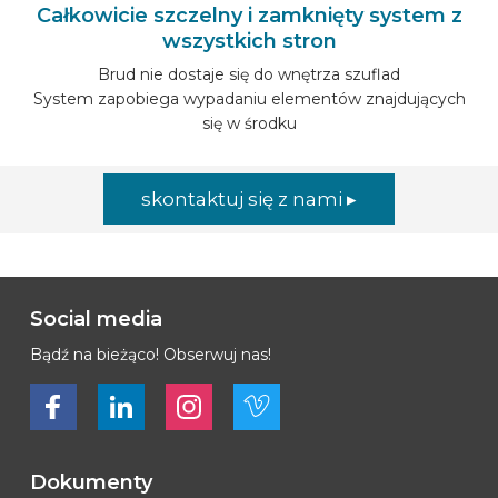
Całkowicie szczelny i zamknięty system z
wszystkich stron
Brud nie dostaje się do wnętrza szuflad
System zapobiega wypadaniu elementów znajdujących
się w środku
skontaktuj się z nami ▸
Social media
Bądź na bieżąco! Obserwuj nas!
Bekijk ons op Facebook
Bekijk ons op LinkedIn
Bekijk ons op LinkedIn
Bekijk ons op Vimeo
Dokumenty