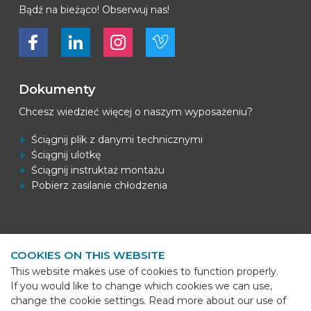
Bądź na bieżąco! Obserwuj nas!
Bekijk ons op Facebook
Bekijk ons op LinkedIn
Bekijk ons op LinkedIn
Bekijk ons op Vimeo
Dokumenty
Chcesz wiedzieć więcej o naszym wyposażeniu?
Ściągnij plik z danymi technicznymi
Ściągnij ulotkę
Ściągnij instruktaż montażu
Pobierz zasilanie chłodzenia
Informacje kontaktowe
COOKIES ON THIS WEBSITE
BEKS Systems
This website makes use of cookies to function properly.
Meerheide 58
If you would like to change which cookies we can use,
5521 DZ Eersel
change the cookie settings. Read more about our use of