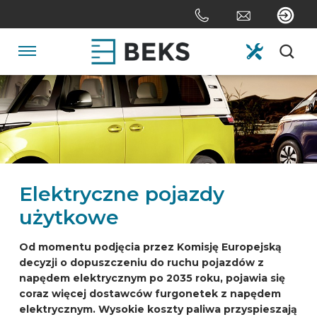
Skip
links
Jump
to
Navigation
the
content
HOME
Jump
to
the
O NAS
navigation
Elektryczne pojazdy
SYSTEMY
użytkowe
NA ZAMÓWIENIE
Od momentu podjęcia przez Komisję Europejską
decyzji o dopuszczeniu do ruchu pojazdów z
napędem elektrycznym po 2035 roku, pojawia się
SEKTORY
coraz więcej dostawców furgonetek z napędem
elektrycznym. Wysokie koszty paliwa przyspieszają