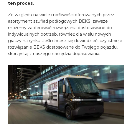
ten proces.
MARKI SAMOCHODÓW
Ze względu na wiele możliwości oferowanych przez
asortyment szuflad podłogowych BEKS, zawsze
KONTAKT
możemy zaoferować rozwiązania dostosowane do
indywidualnych potrzeb, również dla wielu nowych
graczy na rynku. Jeśli chcesz się dowiedzieć, czy istnieje
SKONFIGUROWAĆ ONLINE
rozwiązanie BEKS dostosowane do Twojego pojazdu,
skorzystaj z naszego narzędzia dopasowania.
PL