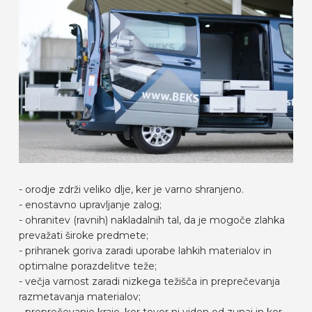
- orodje zdrži veliko dlje, ker je varno shranjeno.
- enostavno upravljanje zalog;
- ohranitev (ravnih) nakladalnih tal, da je mogoče zlahka
prevažati široke predmete;
- prihranek goriva zaradi uporabe lahkih materialov in
optimalne porazdelitve teže;
- večja varnost zaradi nizkega težišča in preprečevanja
razmetavanja materialov;
- preprečevanje kraje, ker tovor ni viden od zunaj in ker