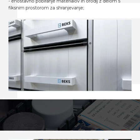
- enostavno pobiranje materialov in orodij z delom s
fiksnim prostorom za shranjevanje;