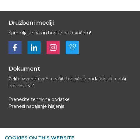
Družbeni mediji
Spremljajte nas in bodite na tekočem!
Bekijk ons op Facebook
Bekijk ons op LinkedIn
Bekijk ons op LinkedIn
Bekijk ons op Vimeo
Dokument
Želite izvedeti več o naših tehničnih podatkih ali o naši
namestitvi?
Prenesite tehnične podatke
Prenesi napajanje hlajenja
Kontaktni podatki
COOKIES ON THIS WEBSITE