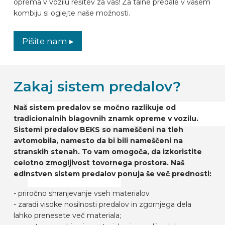
oprema v vozilu rešitev za vas! Za talne predale v vašem
kombiju si oglejte naše možnosti.
Pišite nam ▸
Zakaj sistem predalov?
Naš sistem predalov se močno razlikuje od
tradicionalnih blagovnih znamk opreme v vozilu.
Sistemi predalov BEKS so nameščeni na tleh
avtomobila, namesto da bi bili nameščeni na
stranskih stenah. To vam omogoča, da izkoristite
celotno zmogljivost tovornega prostora. Naš
edinstven sistem predalov ponuja še več prednosti:
- priročno shranjevanje vseh materialov
- zaradi visoke nosilnosti predalov in zgornjega dela
lahko prenesete več materiala;