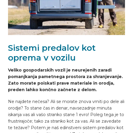
PREPOZNAVALNIK AVTOMOBILOV
PIŠITE NA
Sistemi predalov kot
OPREMLJANJE VOZILA
oprema v vozilu
SL
Veliko gospodarskih vozil je neurejenih zaradi
pomanjkanja pametnega prostora za shranjevanje.
Zato morate poiskati prave materiale in orodja,
preden lahko končno začnete z delom.
Ne najdete nečesa? Ali se morate znova vrniti po dele ali
orodje? To stane čas in denar, navsezadnje minuta
iskanja vas ali vašo stranko stane 1 evro! Poleg tega je to
frustrirajoče; tako za stranko kot za vas. Ali se zavedate
te težave? Potem je naš edinstveni sistem predalov kot