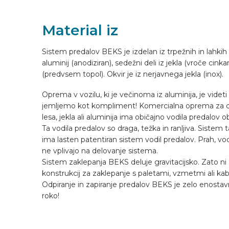
OPREMLJANJE VOZILA
Material iz
Sistem predalov BEKS je izdelan iz trpežnih in lahkih
SL
aluminij (anodiziran), sedežni deli iz jekla (vroče cinkan
(predvsem topol). Okvir je iz nerjavnega jekla (inox).
Oprema v vozilu, ki je večinoma iz aluminija, je videti
jemljemo kot kompliment! Komercialna oprema za do
lesa, jekla ali aluminija ima običajno vodila predalov 
Ta vodila predalov so draga, težka in ranljiva. Sistem
ima lasten patentiran sistem vodil predalov. Prah, vo
ne vplivajo na delovanje sistema.
Sistem zaklepanja BEKS deluje gravitacijsko. Zato ni
konstrukcij za zaklepanje s paletami, vzmetmi ali kabl
Odpiranje in zapiranje predalov BEKS je zelo enostav
roko!