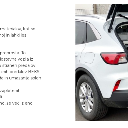
 materialov, kot so
o) in lahki les
 preprosta. To
stavna vozila iz
ob straneh predalov.
 talnih predalov BEKS
da in umazanija sploh
 zapletenih
i.
no, še več, z eno